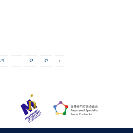
29
...
32
33
›