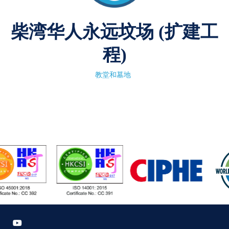
柴湾华人永远坟场 (扩建工
程)
教堂和墓地